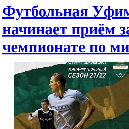
Футбольная Уфим
начинает приём з
чемпионате по ми