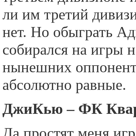
ли им третий дивиз
нет. Но обыграть А
собирался на игры 
нынешних оппоненто
абсолютно равные.
ДжиКью – ФК Ква
Да простят меня иг