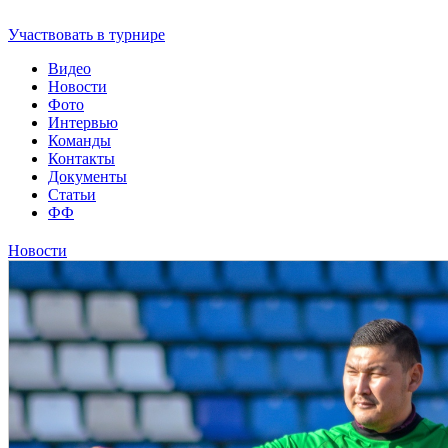
Футбольная Уфимская Любительская Лига
Участвовать в турнире
Видео
Новости
Фото
Интервью
Команды
Контакты
Документы
Статьи
ФФ
Новости