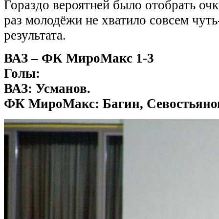
Гораздо вероятней было отобрать очк
раз молодёжи не хватило совсем чуть
результата.
ВАЗ – ФК МироМакс
1-3
Голы:
ВАЗ: Усманов.
ФК МироМакс: Багин, Севостьяно